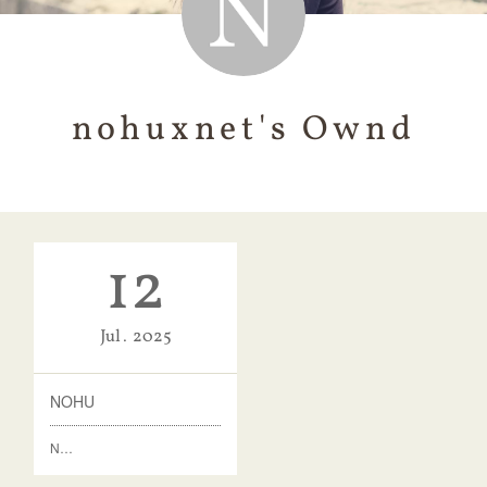
nohuxnet's Ownd
12
Jul
2025
NOHU
N…